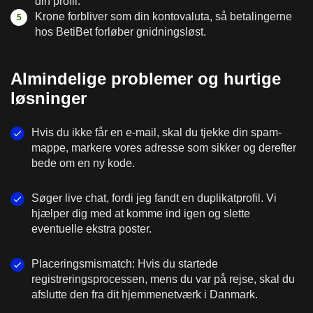
din profil.
Krone forbliver som din kontovaluta, så betalingerne
hos BetiBet forløber gnidningsløst.
Almindelige problemer og hurtige
løsninger
Hvis du ikke får en e-mail, skal du tjekke din spam-
mappe, markere vores adresse som sikker og derefter
bede om en ny kode.
Søger live chat, fordi jeg fandt en duplikatprofil. Vi
hjælper dig med at komme ind igen og slette
eventuelle ekstra poster.
Placeringsmismatch: Hvis du startede
registreringsprocessen, mens du var på rejse, skal du
afslutte den fra dit hjemmenetværk i Danmark.