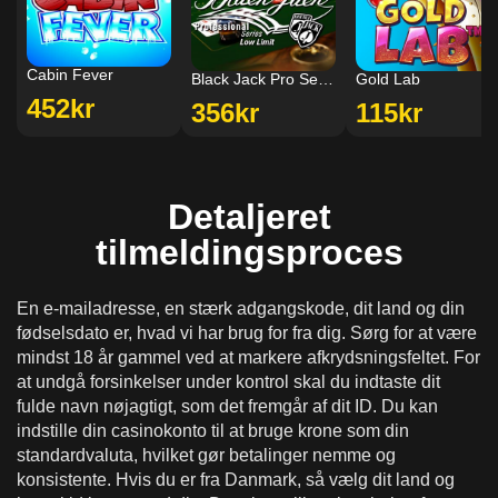
Cabin Fever
Black Jack Pro Series Low Limit
Gold Lab
452kr
356kr
115kr
Detaljeret
tilmeldingsproces
En e-mailadresse, en stærk adgangskode, dit land og din
fødselsdato er, hvad vi har brug for fra dig. Sørg for at være
mindst 18 år gammel ved at markere afkrydsningsfeltet. For
at undgå forsinkelser under kontrol skal du indtaste dit
fulde navn nøjagtigt, som det fremgår af dit ID. Du kan
indstille din casinokonto til at bruge krone som din
standardvaluta, hvilket gør betalinger nemme og
konsistente. Hvis du er fra Danmark, så vælg dit land og