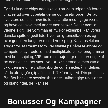
Før du lægger chips ned, skal du bruge hjælpen på bordet
til at se ud over udbetalingerne og husets fordel. Deltag i
live værelser til enhver tid for at chatte med rigtige værter
og have det sjovt med andre mennesker. Det er nemt at
vænne sig til, selvom man er ny. For eksempel kan vores
danske spillere godt lide, hvor ren grænsefladen er, og
hvor godt den fungerer med deres sprog. Kasinosektionen
sørger for, at streams forbliver stabile på både telefoner og
computere. Lynroulette med multiplikatorer, spilprogrammer
med bonushjul og VIP-rum med højere grænser er nogle af
de bedste ting, der sker live. Du kan genbette med kun et
tryk, gemme dine yndlingsborde og få sædepåmindelser,
så du aldrig går glip af et sted. Retfærdighed: Din profil hos
BetiBet har klare sessionshistorier, uafhængige revisioner
og blandinger, der kan ses.
Bonusser Og Kampagner