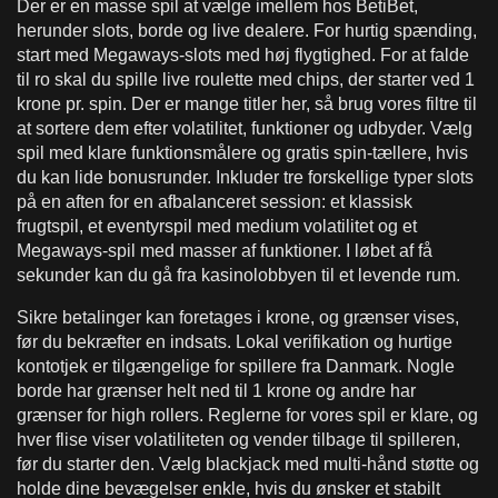
Der er en masse spil at vælge imellem hos BetiBet,
herunder slots, borde og live dealere. For hurtig spænding,
start med Megaways-slots med høj flygtighed. For at falde
til ro skal du spille live roulette med chips, der starter ved 1
krone pr. spin. Der er mange titler her, så brug vores filtre til
at sortere dem efter volatilitet, funktioner og udbyder. Vælg
spil med klare funktionsmålere og gratis spin-tællere, hvis
du kan lide bonusrunder. Inkluder tre forskellige typer slots
på en aften for en afbalanceret session: et klassisk
frugtspil, et eventyrspil med medium volatilitet og et
Megaways-spil med masser af funktioner. I løbet af få
sekunder kan du gå fra kasinolobbyen til et levende rum.
Sikre betalinger kan foretages i krone, og grænser vises,
før du bekræfter en indsats. Lokal verifikation og hurtige
kontotjek er tilgængelige for spillere fra Danmark. Nogle
borde har grænser helt ned til 1 krone og andre har
grænser for high rollers. Reglerne for vores spil er klare, og
hver flise viser volatiliteten og vender tilbage til spilleren,
før du starter den. Vælg blackjack med multi-hånd støtte og
holde dine bevægelser enkle, hvis du ønsker et stabilt