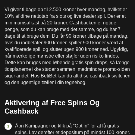
Vi giver tilbage op til 2.500 kroner hver mandag, hvilket er
10% af dine nettotab fra slots og live dealer spil. Der er et
minimumsafkast på 20 kroner. Cashbacken er rigtige
penge, som du kan bruge med det samme, og du har 7
dage til at bruge dem. Du får 90 kroner tilbage på mandag,
hvis du indbetaler 900 kroner, spiller 900 kroner værd af
kvalificerede spil, og slutter ugen 900 kroner ned. Ugyldig,
når mærkelige mønstre eller sløjfer uden risiko findes.
Dette kan bruges med løbende gratis spin-drops, så længe
tidsplanerne ikke støder sammen, medmindre promo-siden
siger andet. Hos BetiBet kan du altid se cashback switchen
og den ugentlige tæller i din tegnebog.
Aktivering af Free Spins Og
Cashback
Åbn Kampagner og klik på "Opt in" for at få gratis
spins. Lav derefter et depositum på mindst 100 kroner.