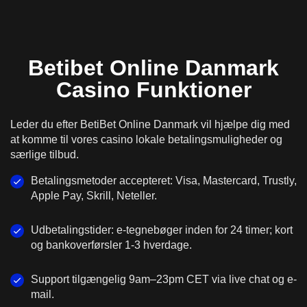
Tips Om Hvordan Man Får Og Bruger Promo
Koder Hos BetiBet
Sådan bruges en kampagnekode
Betibet Online Danmark
Bonus Fund Playthrough & Udløb
Casino Funktioner
Betibet Mobile App
Downloading Til Android
Leder du efter BetiBet Online Danmark vil hjælpe dig med
at komme til vores casino lokale betalingsmuligheder og
Nem App Opsætning
særlige tilbud.
Vip Program
Betalingsmetoder accepteret: Visa, Mastercard, Trustly,
Hvordan Man Bliver En Vip
Apple Pay, Skrill, Neteller.
Detaljer om vores Vip-niveauer
Udbetalingstider: e-tegnebøger inden for 24 timer; kort
Sikre betalinger og spillersikkerhed hos BetiBet
og bankoverførsler 1-3 hverdage.
Hvordan vi holder dine penge og oplysninger
sikre
Support tilgængelig 9am–23pm CET via live chat og e-
mail.
Beskyttelse af din konto