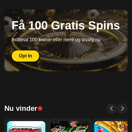
Få 100 Gratis Spins
Indbetal 100 kroner eller mere og tilvalg nu
Opt In
Nu vinder