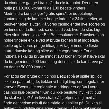
du vinder tre gange i træk, får du ekstra point. Der er en
pulje på 10.000 kroner til de 100 bedste vindere.
Medmindre kortet siger "gratis spins", er udbetalinger
kontanter, og de kommer begge inden for 24 timer efter, at
begivenheden slutter. På vores casino er der live scores og
en timer, der tæller ned, så du altid ved, hvor du står. Lige
efter slutrunden tjekker BetiBet resultaterne. Danskere kan
holde tingene enkle ved at bruge kronen til at indbetale,
spille og få deres penge tilbage. Vi tager imod de fleste
større danske kort og sikre online tegnebøger. For at
indbetale skal du bruge mindst 100 kroner, for at hæve skal
du bruge mindst 200 kroner, og det meste du kan hæve på
en dag er 50.000 kroner.
For at du kan bruge din tid hos BetiBet på at spille spil og
ikke på papirarbejde, tjekker vi hurtigt ting, som regulatorer
kræver. Eventuelle regionale ændringer er opført i vores
casinos hjælpecenter. Kan du ikke beslutte, hvilket tilbud
du skal vælge? Åbn live chat, så hjælper vi dig med at
finde det bedste mix til den måde, du spiller på. Du kan til
enhver tid indstille dine egne grænser, såsom maksimale