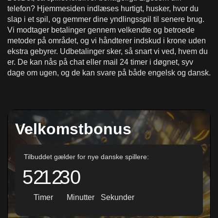
telefon? Hjemmesiden indlæses hurtigt, husker, hvor du
slap i et spil, og gemmer dine yndlingsspil til senere brug.
Vi modtager betalinger gennem velkendte og betroede
metoder på området, og vi håndterer indskud i krone uden
ekstra gebyrer. Udbetalinger sker, så snart vi ved, hvem du
er. De kan nås på chat eller mail 24 timer i døgnet, syv
dage om ugen, og de kan svare på både engelsk og dansk.
Velkomstbonus
Tilbuddet gælder for nye danske spillere:
52
12
29
Timer
Minutter
Sekunder