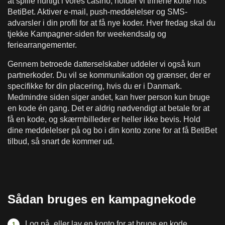
at spille hurtigt i vores casino, holder vi trinene korte hos
BetiBet. Aktiver e-mail, push-meddelelser og SMS-
advarsler i din profil for at få nye koder. Hver fredag skal du
tjekke Kampagner-siden for weekendsalg og
feriearrangementer.
Gennem betroede datterselskaber uddeler vi også kun
partnerkoder. Du vil se kommunikation og grænser, der er
specifikke for din placering, hvis du er i Danmark.
Medmindre siden siger andet, kan hver person kun bruge
en kode én gang. Det er aldrig nødvendigt at betale for at
få en kode, og skærmbilleder er heller ikke bevis. Hold
dine meddelelser på og bo i din konto zone for at få BetiBet
tilbud, så snart de kommer ud.
Sådan bruges en kampagnekode
Log på, eller lav en konto for at bruge en kode.