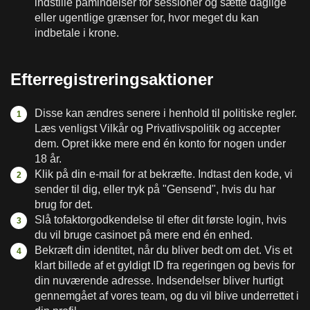
indstille påmindelser for sessioner og sætte daglige
eller ugentlige grænser for, hvor meget du kan
indbetale i krone.
Efterregistreringsaktioner
Disse kan ændres senere i henhold til politiske regler.
Læs venligst Vilkår og Privatlivspolitik og accepter
dem. Opret ikke mere end én konto for nogen under
18 år.
Klik på din e-mail for at bekræfte. Indtast den kode, vi
sender til dig, eller tryk på "Gensend", hvis du har
brug for det.
Slå tofaktorgodkendelse til efter dit første login, hvis
du vil bruge casinoet på mere end én enhed.
Bekræft din identitet, når du bliver bedt om det. Vis et
klart billede af et gyldigt ID fra regeringen og bevis for
din nuværende adresse. Indsendelser bliver hurtigt
gennemgået af vores team, og du vil blive underrettet i