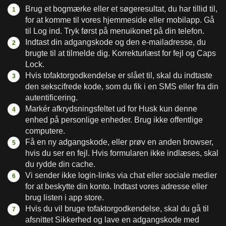
Brug et bogmærke eller et søgeresultat, du har tillid til,
for at komme til vores hjemmeside eller mobilapp. Gå
til Log ind. Tryk først på menuikonet på din telefon.
Indtast din adgangskode og den e-mailadresse, du
brugte til at tilmelde dig. Korrekturlæst for fejl og Caps
Lock.
Hvis tofaktorgodkendelse er slået til, skal du indtaste
den sekscifrede kode, som du fik i en SMS eller fra din
autentificering.
Markér afkrydsningsfeltet ud for Husk kun denne
enhed på personlige enheder. Brug ikke offentlige
computere.
Få en ny adgangskode, eller prøv en anden browser,
hvis du ser en fejl. Hvis formularen ikke indlæses, skal
du rydde din cache.
Vi sender ikke login-links via chat eller sociale medier
for at beskytte din konto. Indtast vores adresse eller
brug listen i app store.
Hvis du vil bruge tofaktorgodkendelse, skal du gå til
afsnittet Sikkerhed og lave en adgangskode med